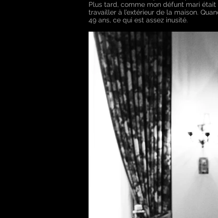
Plus tard, comme mon défunt mari était do
travailler à l’extérieur de la maison. Qua
49 ans, ce qui est assez inusité.