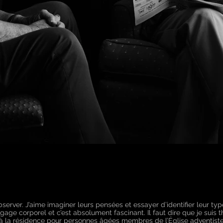
observer. J’aime imaginer leurs pensées et essayer d’identifier leur 
age corporel et c’est absolument fascinant. Il faut dire que je suis 
és à la résidence pour personnes âgées membres de l’Église adventiste