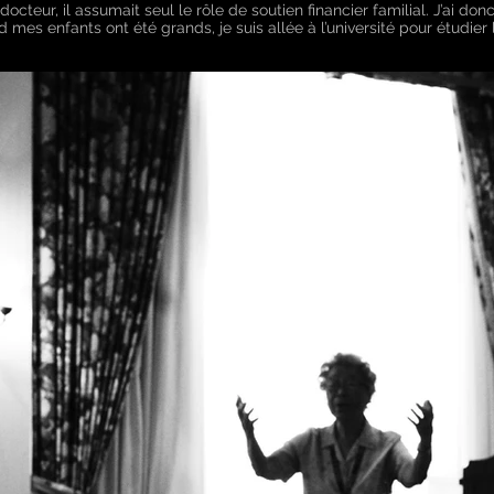
cteur, il assumait seul le rôle de soutien financier familial. J’ai do
nd mes enfants ont été grands, je suis allée à l’université pour étudier