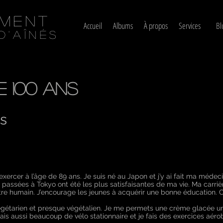
ément
Accueil
Albums
À propos
Services
Bl
d'aînés
 100 ans
is
d’exercer à l’âge de 89 ans. Je suis né au Japon et j’y ai fait ma médec
passées à Tokyo ont été les plus satisfaisantes de ma vie. Ma carri
re humain. J’encourage les jeunes à acquérir une bonne éducation. C
gétarien et presque végétalien. Je me permets une crème glacée un
ais aussi beaucoup de vélo stationnaire et je fais des exercices aér