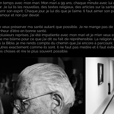
mon temps avec mon mari. Mon mari a 99 ans, chaque minute avec lui 
r. Je lui lis les nouvelles, des textes religieux, des articles sur la san
urrir son esprit. Chaque jour, je lui dis que je l’aime. Il faut aimer son
amour et non par devoir.
je veux préserver ma santé autant que possible. Je ne mange pas de s
heur d’être en bonne santé.
plusieurs reprises, j’ai été impatiente avec mon mari et je m’en veux 
e me blâme pour ce que j’ai dit ou fait de répréhensible. La religion
 la Bible, je me rends compte du chemin que j’ai encore à parcourir, 
tres exactement comme ils sont. Il ne faut pas médire et il faut éviter 
es choses et rire le plus souvent possible.