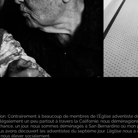
ion. Contrairement à beaucoup de membres de l’Église adventiste du 
t illégalement un peu partout à travers la Californie; nous déménagi
chance, un jour, nous sommes déménagés à San Bernardino où mon p
us avons découvert les adventistes du septième jour. L’église nous a 
 nous élever socialement.