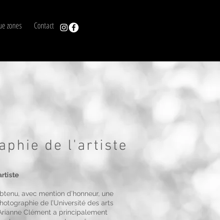
ue zones
Contact
aphie de l'artiste
artiste
obtenu, avec mention d’honneur, une
hotographie de l’Université des arts
Arianne Clément a principalement