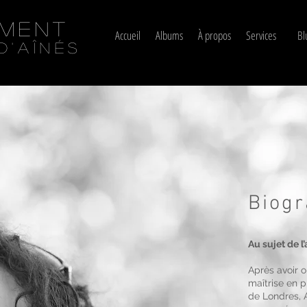
ément
Accueil
Albums
À propos
Services
Bl
d'aînés
Biogr
Au sujet de l’
Après avoir 
maîtrise en p
de Londres, 