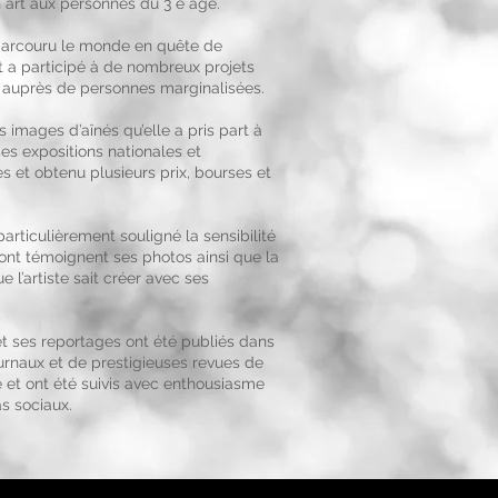
 art aux personnes du 3 e âge.
 parcouru le monde en quête de
t a participé à de nombreux projets
 auprès de personnes marginalisées.
s images d’aînés qu’elle a pris part à
s expositions nationales et
es et obtenu plusieurs prix, bourses et
particulièrement souligné la sensibilité
ont témoignent ses photos ainsi que la
e l’artiste sait créer avec ses
t ses reportages ont été publiés dans
urnaux et de prestigieuses revues de
 et ont été suivis avec enthousiasme
s sociaux.